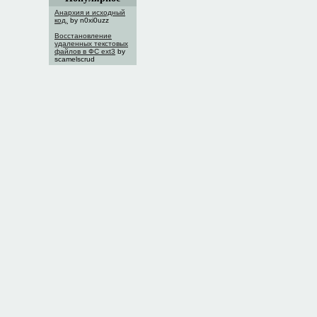
Анархия и исходный
код.
by n0xi0uzz
Восстановление
удаленных текстовых
файлов в ФС ext3
by
scamelscrud