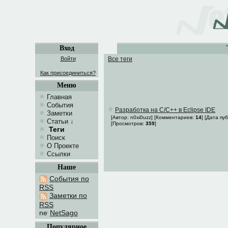
Вход
Войти
Все теги
Как присоединиться?
Меню
Главная
События
Разработка на C/C++ в Eclipse IDE
Заметки
[Автор: n0xi0uzz] [Комментариев:
14
] [Дата пу
Статьи
↓
[Просмотров:
359
]
Теги
Поиск
О Проекте
Ссылки
Наше
События по
RSS
Заметки по
RSS
NetSago
Популярное