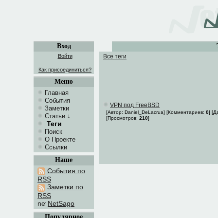
Вход
Войти
Все теги
Как присоединиться?
Меню
Главная
События
VPN под FreeBSD
Заметки
[Автор: Daniel_DeLacrua] [Комментариев:
0
] [
Статьи
↓
[Просмотров:
210
]
Теги
Поиск
О Проекте
Ссылки
Наше
События по
RSS
Заметки по
RSS
NetSago
Популярное