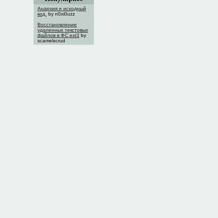
Анархия и исходный
код.
by n0xi0uzz
Восстановление
удаленных текстовых
файлов в ФС ext3
by
scamelscrud