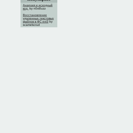
Анархия и исходный
код.
by n0xi0uzz
Восстановление
удаленных текстовых
файлов в ФС ext3
by
scamelscrud