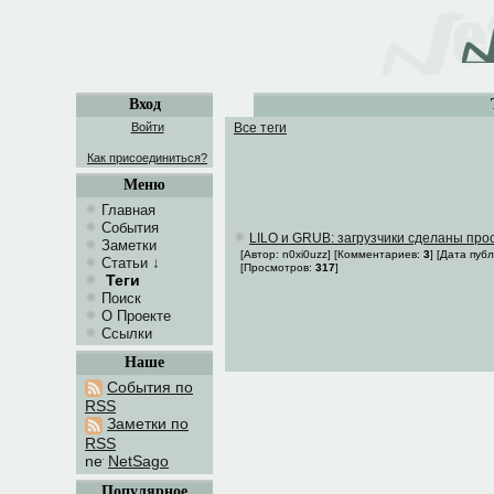
Вход
Войти
Все теги
Как присоединиться?
Меню
Главная
События
LILO и GRUB: загрузчики сделаны прос
Заметки
[Автор: n0xi0uzz] [Комментариев:
3
] [Дата пуб
Статьи
↓
[Просмотров:
317
]
Теги
Поиск
О Проекте
Ссылки
Наше
События по
RSS
Заметки по
RSS
NetSago
Популярное