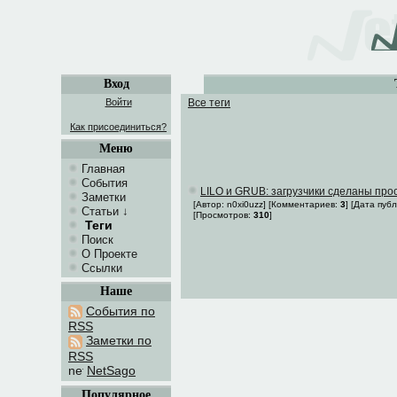
Вход
Войти
Все теги
Как присоединиться?
Меню
Главная
События
LILO и GRUB: загрузчики сделаны прос
Заметки
[Автор: n0xi0uzz] [Комментариев:
3
] [Дата пуб
Статьи
↓
[Просмотров:
310
]
Теги
Поиск
О Проекте
Ссылки
Наше
События по
RSS
Заметки по
RSS
NetSago
Популярное