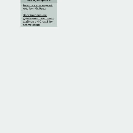
Анархия и исходный
код.
by n0xi0uzz
Восстановление
удаленных текстовых
файлов в ФС ext3
by
scamelscrud