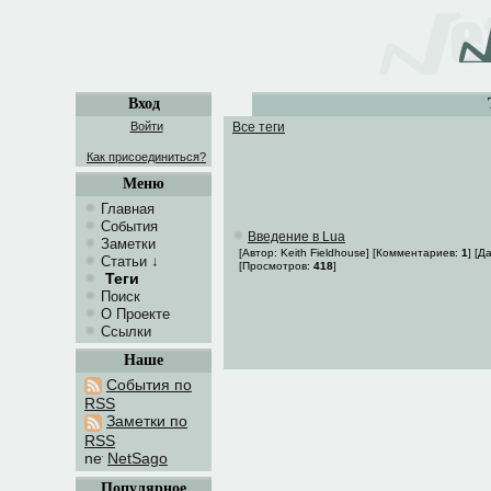
Вход
Войти
Все теги
Как присоединиться?
Меню
Главная
События
Введение в Lua
Заметки
[Автор: Keith Fieldhouse] [Комментариев:
1
] [Д
Статьи
↓
[Просмотров:
418
]
Теги
Поиск
О Проекте
Ссылки
Наше
События по
RSS
Заметки по
RSS
NetSago
Популярное