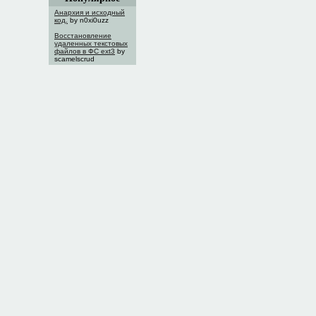
Анархия и исходный
код.
by n0xi0uzz
Восстановление
удаленных текстовых
файлов в ФС ext3
by
scamelscrud