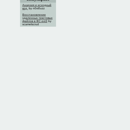
Анархия и исходный
код.
by n0xi0uzz
Восстановление
удаленных текстовых
файлов в ФС ext3
by
scamelscrud