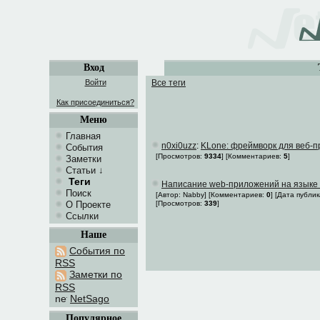
Вход
Войти
Все теги
Как присоединиться?
Меню
Главная
n0xi0uzz
:
KLone: фреймворк для веб-
События
[Просмотров:
9334
]
[Комментариев:
5
]
Заметки
Статьи
↓
Теги
Написание web-приложений на языке
Поиск
[Автор: Nabby] [Комментариев:
0
] [Дата публи
О Проекте
[Просмотров:
339
]
Ссылки
Наше
События по
RSS
Заметки по
RSS
NetSago
Популярное