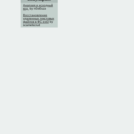
Анархия и исходный
код.
by n0xi0uzz
Восстановление
удаленных текстовых
файлов в ФС ext3
by
scamelscrud