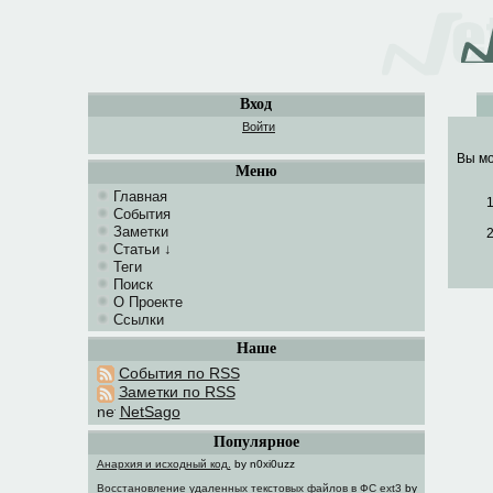
Вход
Войти
Вы мо
Меню
Главная
События
Заметки
Статьи
↓
Теги
Поиск
О Проекте
Ссылки
Наше
События по RSS
Заметки по RSS
NetSago
Популярное
Анархия и исходный код.
by n0xi0uzz
Восстановление удаленных текстовых файлов в ФС ext3
by