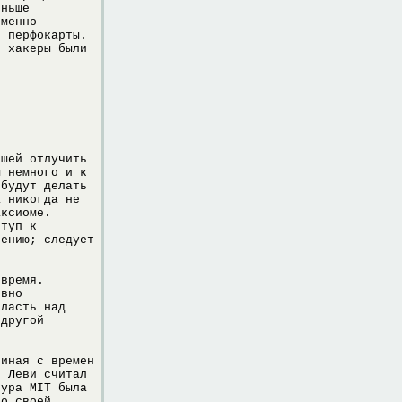
еньше
еменно
ь перфокарты.
и хакеры были
вшей отлучить
м немного и к
 будут делать
а никогда не
аксиоме.
ступ к
нению; следует
 время.
ивно
власть над
 другой
чиная с времен
о Леви считал
тура MIT была
до своей