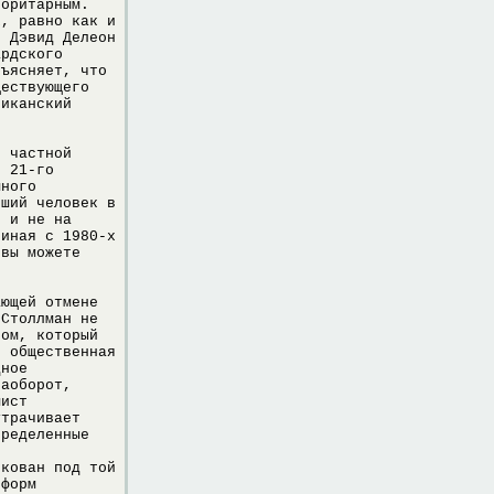
торитарным.
х, равно как и
. Дэвид Делеон
ардского
бъясняет, что
ществующего
риканский
я частной
е 21-го
много
йший человек в
, и не на
чиная с 1980-х
 вы можете
ающей отмене
 Столлман не
том, который
я общественная
дное
Наоборот,
мист
утрачивает
пределенные
е
икован под той
 форм