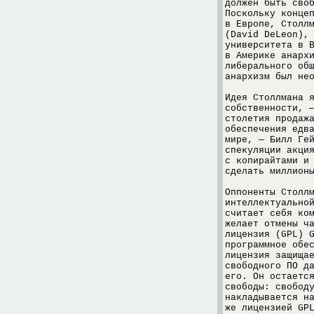
должен быть сво
Поскольку конце
в Европе, Столл
(David DeLeon),
университета в 
в Америке анарх
либерального об
анархизм был не
Идея Столлмана 
собственности, 
столетия продаж
обеспечения едв
мире, — Билл Ге
спекуляции акци
с копирайтами и
сделать миллион
Оппоненты Столл
интеллектуально
считает себя ко
желает отмены ч
лицензия (GPL) 
программное обе
лицензия защища
свободного ПО д
его. Он остаетс
свободы: свобод
накладывается н
же лицензией GP