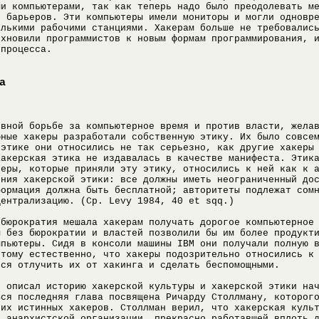
ми компьютерами, так как теперь надо было преодолевать м
х барьеров. Эти компьютеры имели мониторы и могли одновр
олькими рабочими станциями. Хакерам больше не требовалис
охновили программистов к новым формам программирования, 
 процесса.
а
евной борьбе за компьютерное время и против власти, жела
юные хакеры разработали собственную этику. Их было совсе
 этике они относились не так серьезно, как другие хакеры
Хакерская этика не издавалась в качестве манифеста. Этик
керы, которые приняли эту этику, относились к ней как к 
ения хакерской этики: все должны иметь неограниченный до
формация должна быть бесплатной; авторитеты подлежат сом
централизацию. (Cp. Levy 1984, 40 et sqq.)
 бюрократия мешала хакерам получать дорогое компьютерное
ы без бюрократии и властей позволили бы им более продукт
мпьютеры. Сидя в консоли машины IBM они получали полную 
этому естественно, что хакеры подозрительно относились к
йся отлучить их от хакинга и сделать беспомощными.
и описал историю хакерской культуры и хакерской этики на
Вся последняя глава посвящена Ричарду Столлману, которог
них истинных хакеров. Столлман верил, что хакерская куль
й анархистской организации, прекрасно работавшей вплоть 