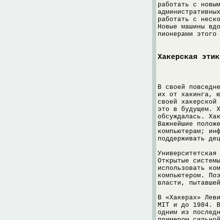
работать с новы
административны
работать с неск
Новые машины вд
пионерами этого
Хакерская этик
В своей повседн
их от хакинга, 
своей хакерской
это в будущем. 
обсуждалась. Ха
Важнейшие полож
компьютерам; ин
поддерживать де
Университетская
Открытые систем
использовать ко
компьютером. По
власти, пытавше
В «Хакерах» Лев
MIT и до 1984. 
одним из послед
примером сильно