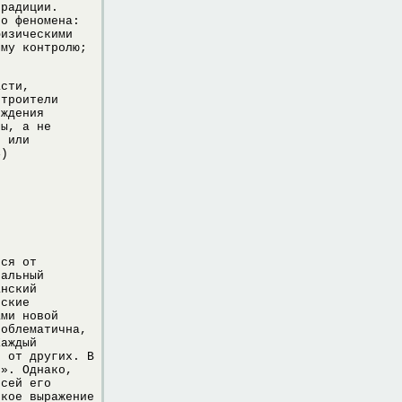
традиции.
го феномена:
физическими
ому контролю;
асти,
строители
ождения
ты, а не
я или
4)
ься от
ральный
анский
нские
ами новой
роблематична,
Каждый
о от других. В
й». Однако,
всей его
ркое выражение