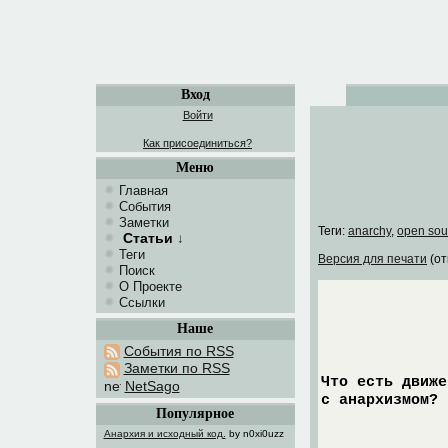
Вход
Войти
Как присоединиться?
Меню
Главная
События
Заметки
Теги:
anarchy
,
open sou
Статьи
↓
Теги
Версия для печати
(от
Поиск
О Проекте
Ссылки
Наше
События по RSS
Заметки по RSS
Что есть движе
NetSago
с анархизмом?
Популярное
Анархия и исходный код.
by n0xi0uzz