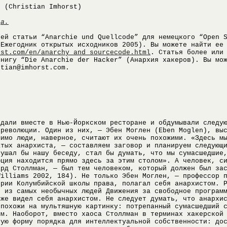
т (Christian Imhorst)
да.
оей статьи “Anarchie und Quellcode” для немецкого “Open 
(Ежегодник открытых исходников 2005). Вы можете найти ее
rst.com/en/anarchy_and_sourcecode.html
. Статья более или
книгу “Die Anarchie der Hacker” (Анархия хакеров). Вы мо
stian@imhorst.com.
едали вместе в Нью-Йоркском ресторане и обдумывали следу
 революции. Один из них, — Эбен Моглен (Eben Moglen), вы
мимо люди, наверное, считают их очень похожими. «Здесь м
атых анархиста, — составляем заговор и планируем следующ
лушал бы нашу беседу, стал бы думать, что мы сумасшедшие
юция находится прямо здесь за этим столом». А человек, с
ард Столлман, — был тем человеком, который должен был за
Williams 2002, 184). Не только Эбен Моглен, — профессор 
ории Колумбийской школы права, полагал себя анархистом. 
н из самых необычных людей Движения за свободное програм
кже видел себя анархистом. Не следует думать, что анархи
 похожи на мультяшную картинку: потрепанный сумасшедший 
ем. Наоборот, вместо хаоса Столлман в терминах хакерской
вую форму порядка для интеллектуальной собственности: до