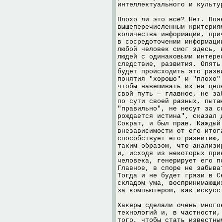
интеллектуального и культу
Плохо ли это всё? Нет. Поя
вышеперечисленным критерия
количества информации, при
в сосредоточении информаци
любой человек смог здесь, 
людей с одинаковыми интере
следствие, развития. Опять
будет происходить это разв
понятия "хорошо" и "плохо"
чтобы навешивать их на цел
свой путь — главное, не за
по сути своей разных, пыта
"правильно", не несут за с
рождается истина", сказал 
Сократ, и был прав. Каждый
внезависимости от его итог
способствует его развитию,
таким образом, что анализи
и, исходя из некоторых при
человека, генерирует его п
Главное, в споре не забыва
Тогда и не будет грязи в С
складом ума, воспринимающи
за компьютером, как искусс
Хакеры сделали очень много
технологий и, в частности,
того, чтобы стать известны