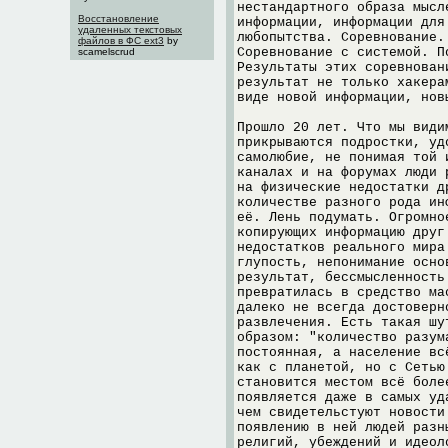
нестандартного образа мысл
Восстановление
информации, информации для
удаленных текстовых
любопытства. Соревнование.
файлов в ФС ext3
by
Соревнование с системой. П
scamelscrud
Результаты этих соревнован
результат не только хакера
виде новой информации, нов
Прошло 20 лет. Что мы види
прикрываются подростки, уд
самолюбие, не понимая той 
каналах и на форумах люди 
на физические недостатки д
количестве разного рода ин
её. Лень подумать. Огромно
копирующих информацию друг
недостатков реального мира
глупость, непонимание осно
результат, бессмысленность
превратилась в средство ма
далеко не всегда достоверн
развлечения. Есть такая шу
образом: "количество разум
постоянная, а население вс
как с планетой, но с Сетью
становится местом всё боле
появляется даже в самых уд
чем свидетельстуют новости
появлению в ней людей разн
религий, убеждений и идеол