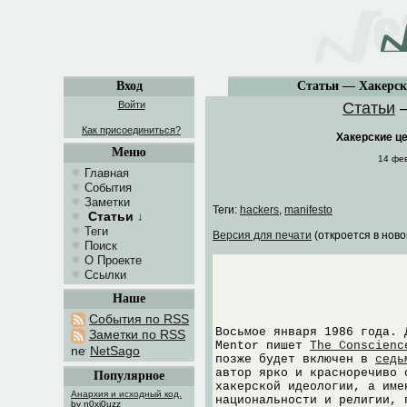
Вход
Статьи — Хакерски
Войти
Статьи
Как присоединиться?
Хакерские це
Меню
14 фе
Главная
События
Заметки
Теги:
hackers
,
manifesto
Статьи
↓
Теги
Версия для печати
(откроется в ново
Поиск
О Проекте
Ссылки
Наше
События по RSS
Восьмое января 1986 года. 
Заметки по RSS
Mentor пишет
The Conscienc
NetSago
позже будет включен в
седь
автор ярко и красноречиво 
Популярное
хакерской идеологии, а име
Анархия и исходный код.
национальности и религии, 
by n0xi0uzz