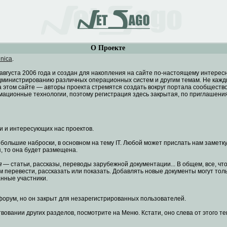
О Проекте
nica
.
 августа 2006 года и создан для накопления на сайте по-настоящему интере
дминистрированию различных операционных систем и другим темам. Не каж
а этом сайте — авторы проекта стремятся создать вокруг портала сообщество
мационные технологии, поэтому регистрация здесь закрытая, по приглашени
 и интересующих нас проектов.
ольшие наброски, в основном на тему IT. Любой может прислать нам заметку
, то она будет размещена.
я
— статьи, рассказы, переводы зарубежной документации... В общем, все, чт
 перевести, рассказать или показать. Добавлять новые документы могут тол
нные участники.
 форум, но он закрыт для незарегистрированных пользователей.
вовании других разделов, посмотрите на Меню. Кстати, оно слева от этого те