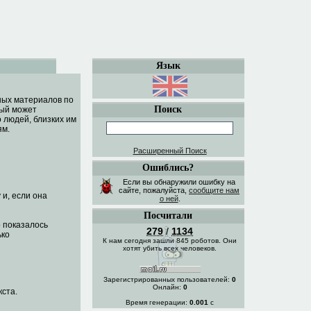
Язык
сных материалов по
Поиск
дый может
 людей, близких им
ям.
Расширенный Поиск
Ошиблись?
Если вы обнаружили ошибку на
сайте, пожалуйста,
сообщите нам
 и, если она
о ней
.
Посчитали
о показалось
279
/
1134
ько
К нам сегодня зашли 845 роботов. Они
хотят убить всех человеков.
Зарегистрированных пользователей:
0
Онлайн:
0
кста.
Время генерации:
0.001
с