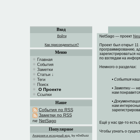
Вход
Войти
NetSago — проект
Neu
Как присоединиться?
Проект был открыт 11
программированию, а
Меню
зарегистрироваться н
по взглядам на инфор
Главная
События
Немного о разделах:
Заметки
Статьи
↓
Теги
•
События
наши
Поиск
•
Заметки
— неб
О Проекте
нам понравится
Ссылки
•
Документаци
Наше
нам интересным
События по RSS
зарегистрирова
Заметки по RSS
NetSago
Ещё у нас где-то есть
Популярное
Чтобы узнать о сущест
Анархия и исходный код.
by n0xi0uzz