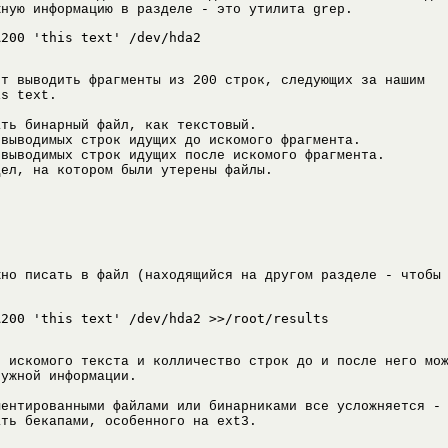
жную информацию в разделе - это утилита grep.
A200 'this text' /dev/hda2
ет выводить фрагменты из 200 строк, следующих за нашим
is text.
ать бинарный файл, как текстовый.
 выводимых строк идущих до искомого фрагмента.
 выводимых строк идущих после искомого фрагмента.
дел, на котором были утерены файлы.
жно писать в файл (находящийся на другом разделе - чтобы
A200 'this text' /dev/hda2 >>/root/results
т искомого текста и колличество строк до и после него мо
нужной информации.
ментированными файлами или бинарниками все усложняется -
ать бекапами, особенного на ext3.