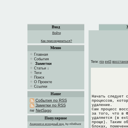
Вход
Войти
Как присоединиться?
Меню
Главная
События
Теги:
nix
ext3
восстано
Заметки
Статьи
↓
Теги
Поиск
О Проекте
Ссылки
Наше
Начать следует 
События по RSS
процессов, кото
удаление.
Заметки по RSS
Сам процесс вос
NetSago
за того, что в 
удаляется (в ex
Популярное
проще). Таким о
Анархия и исходный код.
by n0xi0uzz
блоках, помечен