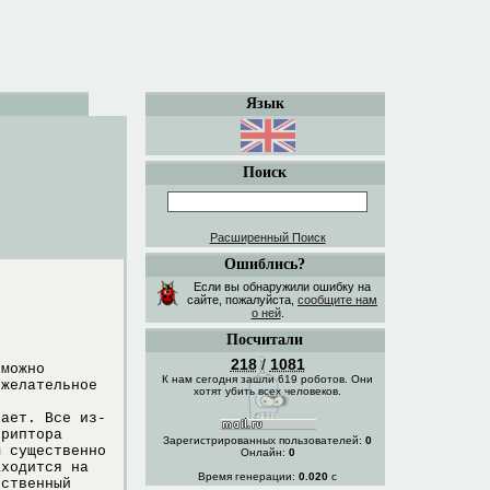
Язык
Поиск
Расширенный Поиск
Ошиблись?
Если вы обнаружили ошибку на
сайте, пожалуйста,
сообщите нам
о ней
.
Посчитали
218
/
1081
зможно
К нам сегодня зашли 619 роботов. Они
ежелательноe
хотят убить всех человеков.
сает. Все из-
криптора
Зарегистрированных пользователей:
0
м существенно
Онлайн:
0
аходится на
Время генерации:
0.020
с
нственный