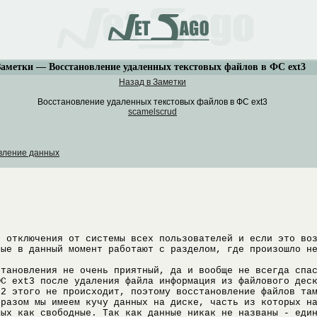
Заметки — Восстановление удаленных текстовых файлов в ФС ext3
Назад в Заметки
Восстановление удаленных текстовых файлов в ФС ext3
scamelscrud
вление данных
с отключения от системы всех пользователей и если это во
рые в данный момент работают с разделом, где произошло н
становления не очень приятный, да и вообще не всегда спа
ФС ext3 после удаления файла информация из файлового дес
t2 этого не происходит, поэтому восстановление файлов та
бразом мы имеем кучу данных на диске, часть из которых н
ных как свободные. Так как данные никак не названы - еди