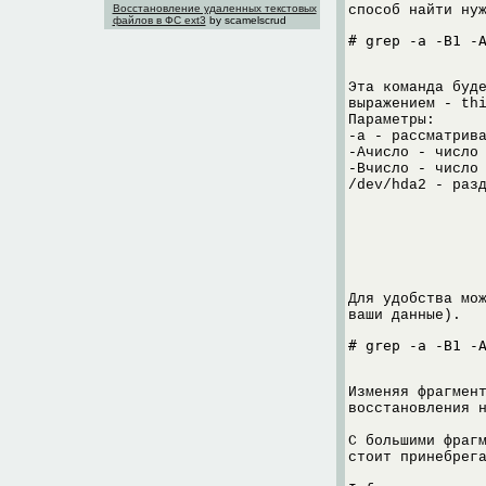
Восстановление удаленных текстовых
способ найти ну
файлов в ФС ext3
by scamelscrud
# grep -a -B1 -
Эта команда буд
выражением - th
Параметры:
-a - рассматрив
-Aчисло - число
-Bчисло - число
/dev/hda2 - раз
Для удобства мо
ваши данные).
# grep -a -B1 -
Изменяя фрагмен
восстановления 
С большими фраг
стоит принебрег