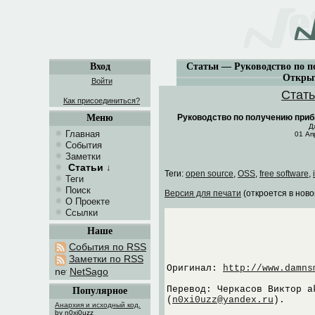
Вход
Статьи — Руководство по п
Откры
Войти
Стат
Как присоединиться?
Меню
Руководство по получению при
Д
Главная
01 Ап
События
Заметки
Статьи
↓
Теги:
open source
,
OSS
,
free software
,
Теги
Поиск
Версия для печати
(откроется в ново
О Проекте
Ссылки
Наше
События по RSS
Заметки по RSS
Оригинал:
http://www.damns
NetSago
Перевод: Черкасов Виктор a
Популярное
(
n0xi0uzz@yandex.ru
).
Анархия и исходный код.
by n0xi0uzz