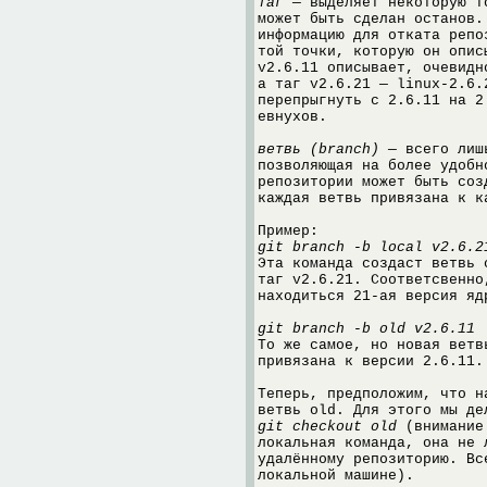
таг
— выделяет некоторую т
может быть сделан останов.
информацию для отката репо
той точки, которую он опис
v2.6.11 описывает, очевидн
а таг v2.6.21 — linux-2.6.
перепрыгнуть с 2.6.11 на 2
евнухов.
ветвь (branch)
— всего лишь
позволяющая на более удобн
репозитории может быть соз
каждая ветвь привязана к к
Пример:
git branch -b local v2.6.2
Эта команда создаст ветвь 
таг v2.6.21. Соответсвенно
находиться 21-ая версия яд
git branch -b old v2.6.11
То же самое, но новая ветв
привязана к версии 2.6.11.
Теперь, предположим, что н
ветвь old. Для этого мы де
git checkout old
(внимание!
локальная команда, она не 
удалённому репозиторию. Вс
локальной машине).