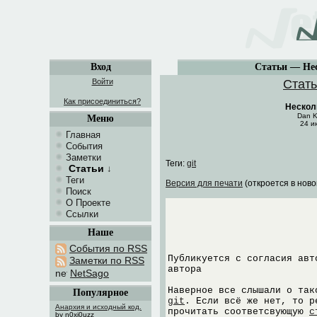
Вход
Статьи — Нес
Войти
Стат
Как присоединиться?
Несколь
Dan K
Меню
24 и
Главная
События
Заметки
Теги:
git
Статьи
↓
Теги
Версия для печати
(откроется в ново
Поиск
О Проекте
Ссылки
Наше
События по RSS
Публикуется с согласия ав
Заметки по RSS
автора
NetSago
Наверное все слышали о так
Популярное
git
. Если всё же нет, то р
Анархия и исходный код.
прочитать соответсвующую
с
by n0xi0uzz