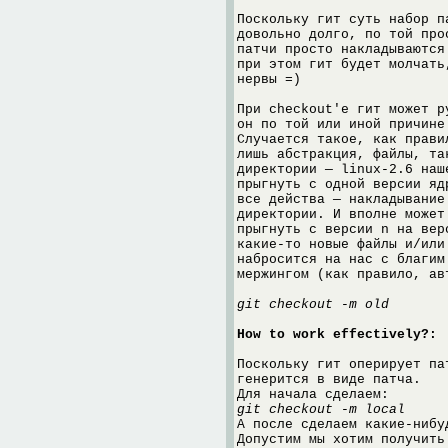
Поскольку гит суть набор п
довольно долго, по той про
патчи просто накладываются
при этом гит будет молчать
нервы =)
При checkout'e гит может р
он по той или иной причине
Случается такое, как прави
лишь абстракция, файлы, та
директории — linux-2.6 наш
прыгнуть с одной версии яд
все действа — накладывание
директории. И вполне может
прыгнуть с версии n на вер
какие-то новые файлы и/или
набросится на нас с благим
мержингом (как правило, ав
git checkout -m old
How to work effectively?:
Поскольку гит оперирует па
генерится в виде патча.
Для начала сделаем:
git checkout -m local
А после сделаем какие-нибу
Допустим мы хотим получить