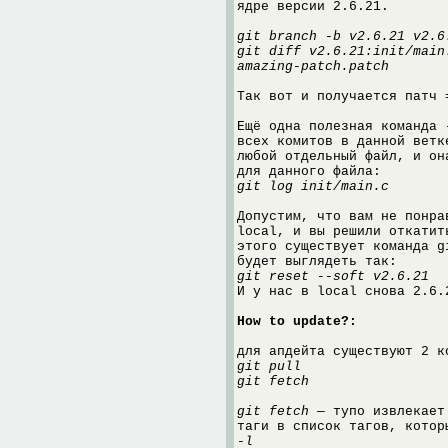
ядре версии 2.6.21.
git branch -b v2.6.21 v2.6
git diff v2.6.21:init/main
amazing-patch.patch
Так вот и получается патч 
Ещё одна полезная команда 
всех комитов в данной ветк
любой отдельный файл, и он
для данного файла:
git log init/main.c
Допустим, что вам не понра
local, и вы решили откатит
этого существует команда g
будет выглядеть так:
git reset --soft v2.6.21
И у нас в local снова 2.6.
How to update?:
для апдейта существуют 2 к
git pull
git fetch
git fetch
— тупо извлекает 
таги в список тагов, кото
-l