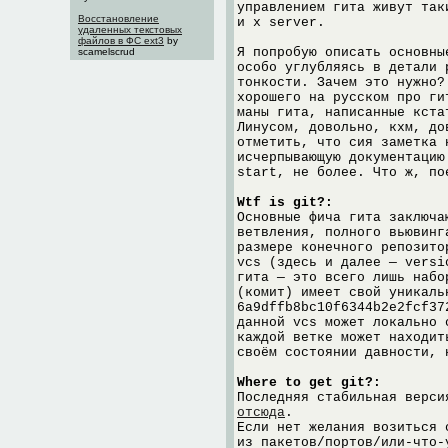
управлением гита живут так
Восстановление
и x server.
удаленных текстовых
файлов в ФС ext3
by
Я попробую описать основны
scamelscrud
особо углубляясь в детали 
тонкости. Зачем это нужно?
хорошего на русском про ги
маны гита, написанные кста
Линусом, довольно, кхм, до
отметить, что сия заметка 
исчерпывающую документацию
start, не более. Что ж, по
Wtf is git?:
Основные фича гита заключа
ветвления, полного вьювинг
размере конечного репозито
vcs (здесь и далее — versi
гита — это всего лишь набо
(комит) имеет свой уникаль
6a9dffb8bc10f6344b2e2fcf37
данной vcs может локально 
каждой ветке может находит
своём состоянии давности, 
Where to get git?:
Последняя стабильная верси
отсюда
.
Если нет желания возиться 
из пакетов/портов/или-что-