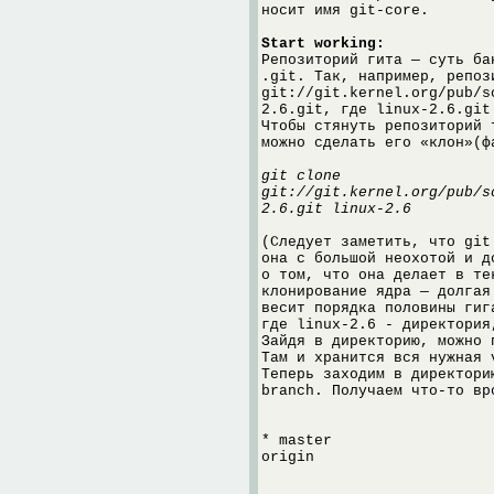
носит имя git-core.
Start working:
Репозиторий гита — суть ба
.git. Так, например, репоз
git://git.kernel.org/pub/s
2.6.git, где linux-2.6.git
Чтобы стянуть репозиторий 
можно сделать его «клон»(ф
git clone
git://git.kernel.org/pub/s
2.6.git linux-2.6
(Cледует заметить, что git
она с большой неохотой и д
о том, что она делает в те
клонирование ядра — долгая
весит порядка половины гиг
где linux-2.6 - директория
Зайдя в директорию, можно 
Там и хранится вся нужная 
Теперь заходим в директори
branch. Получаем что-то вр
* master
origin