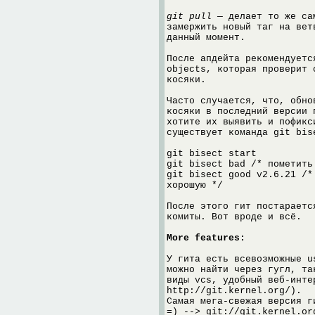
git pull
— делает то же сам
замержить новый таг на вет
данный момент.
После апдейта рекомендуетс
objects, которая проверит 
косяки.
Часто случается, что, обно
косяки в последний версии 
хотите их выявить и пофикс
существует команда git bis
git bisect start
git bisect bad /* пометить
git bisect good v2.6.21 /*
хорошую */
После этого гит постараетс
комиты. Вот вроде и всё.
More features:
У гита есть всевозможные u
можно найти через гугл, та
виды vcs, удобный веб-инте
http://git.kernel.org/).
Самая мега-свежая версия г
=) --> git://git.kernel.or