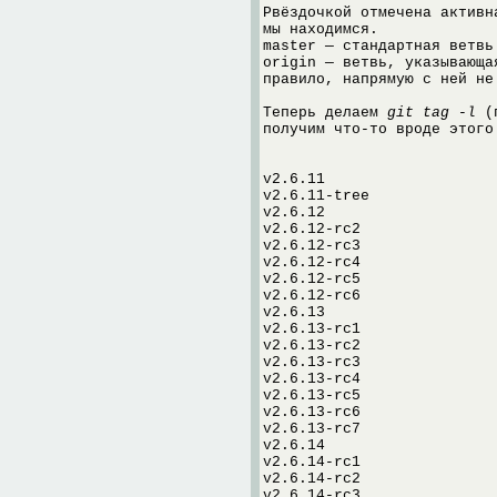
Pвёздочкой отмечена активн
мы находимся.
master — стандартная ветвь
origin — ветвь, указывающа
правило, напрямую с ней не
Теперь делаем
git tag -l
(п
получим что-то вроде этого
v2.6.11
v2.6.11-tree
v2.6.12
v2.6.12-rc2
v2.6.12-rc3
v2.6.12-rc4
v2.6.12-rc5
v2.6.12-rc6
v2.6.13
v2.6.13-rc1
v2.6.13-rc2
v2.6.13-rc3
v2.6.13-rc4
v2.6.13-rc5
v2.6.13-rc6
v2.6.13-rc7
v2.6.14
v2.6.14-rc1
v2.6.14-rc2
v2.6.14-rc3