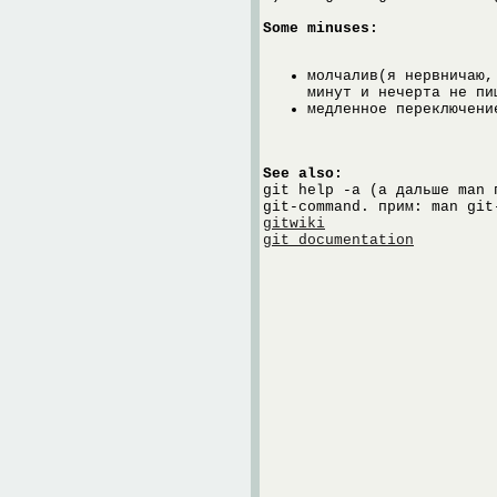
Some minuses:
молчалив(я нервничаю,
минут и нечерта не пи
медленное переключени
See also:
git help -a (а дальше man 
git-command. прим: man git
gitwiki
git documentation