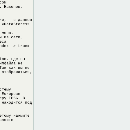
сом
. Наконец,
re, — в данном
 «DataStores».
 меню.
и из сети,
еса
ndex -> true»
ion, где вы
йпфайла не
Так как вы не
 отображаться,
стему
 European
еру EPSG. В
 находится под
этому нажмите
ажмите