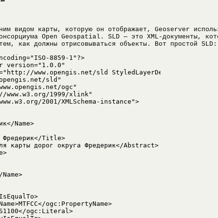
ним видом карты, которую он отображает, Geoserver исполь
онсорциума Open Geospatial. SLD — это XML-документы, кот
тем, как должны отрисовываться объекты. Вот простой SLD:
ncoding="ISO-8859-1"?>

r version="1.0.0" 

="http://www.opengis.net/sld StyledLayerDescriptor.xsd" 

opengis.net/sld" 

www.opengis.net/ogc" 

//www.w3.org/1999/xlink" 

www.w3.org/2001/XMLSchema-instance">

ик</Name>

 Фредерик</Title>

ля карты дорог округа Фредерик</Abstract>

>

Name>
