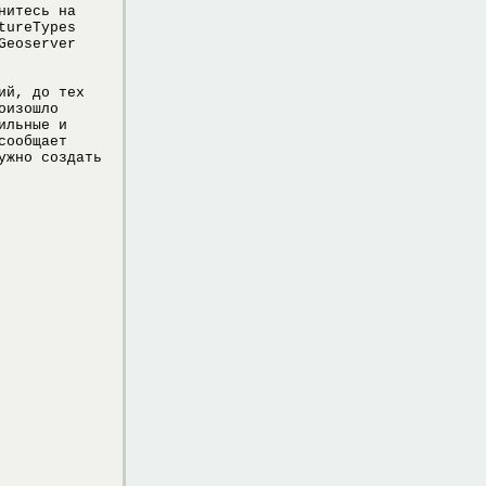
нитесь на
tureTypes
Geoserver
ий, до тех
оизошло
ильные и
сообщает
ужно создать