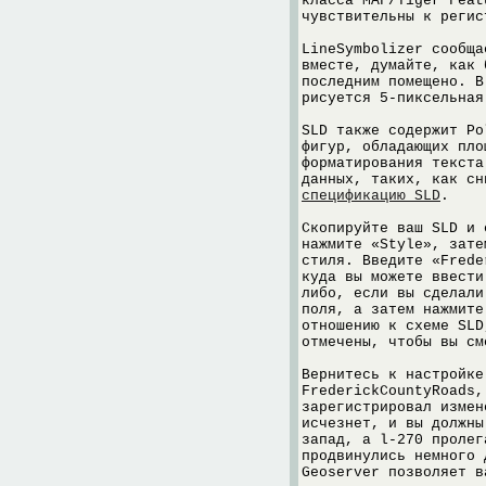
класса MAF/Tiger Feat
чувствительны к регис
LineSymbolizer сообща
вместе, думайте, как 
последним помещено. В
рисуется 5-пиксельная
SLD также содержит Po
фигур, обладающих пло
форматирования текста
данных, таких, как с
спецификацию SLD
.
Скопируйте ваш SLD и 
нажмите «Style», зате
стиля. Введите «Frede
куда вы можете ввести
либо, если вы сделали
поля, а затем нажмите
отношению к схеме SLD
отмечены, чтобы вы см
Вернитесь к настройке
FrederickCountyRoads,
зарегистрировал измен
исчезнет, и вы должны
запад, а l-270 пролег
продвинулись немного 
Geoserver позволяет в