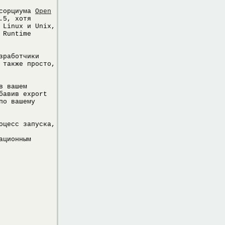
нсорциума
Open
.5, хотя
 Linux и Unix,
 Runtime
зработчики
 также просто,
в вашем
бавив export
по вашему
оцесс запуска,
ационным