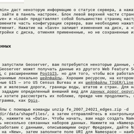
min» даст некоторую информацию о статусе сервера, а нажа
 зайти в панель настроек. Блок левой верхней части стран
ve» и «Load» представляет собой большинство страниц наст
змените часть конфигурации сервера, вам необходимо нажат
тменит. Нажатие на «Save» запишет изменения на диск, а «
тройки с диска, отменяя примененные, но не сохраненные и
анных
 запустили Geoserver, вам потребуются некоторые данные, 
Geoserver может получать данные из другого Web Feature S
L
с расширениями
PostGIS
, но для того, чтобы все работал
хранимые локально
шейпфайлы
. Хорошим ресурсом, на котором
нные GIS — это US Census Bureau и их
шейпфайлы TIGER/Line
е и железные дороги, границы воды, штатов и стран. Для н
и зададим определенный внешний вид для
данных дорог округ
ы хотите рассмотреть их поближе, прежде чем продолжить, 
ограмма, как
Qgis
.
йлы с помощью команды unzip fe_2007_24021_edges.zip -d
dir/data/shapefiles/, а затем отправляйтесь в контрольну
ё, нажмите на «Data». Чтобы начать, вам надо создать Nam
ь несколько связанных наборов данных. Нажмите на «Namesp
работаем с данными, описывающими округ Фредерик, дайте N
 на «New», затем заполните поле URI для Namespace — наиб