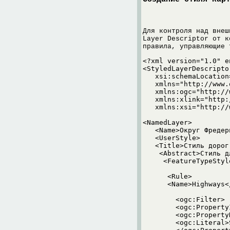
Для контроля над внеш
Layer Descriptor от к
правила, управляющие 
<?xml version="1.0" e
<StyledLayerDescripto
   xsi:schemaLocation
   xmlns="http://www.
   xmlns:ogc="http://
   xmlns:xlink="http:
   xmlns:xsi="http://
<NamedLayer>

   <Name>Округ Фредер
   <UserStyle>

   <Title>Стиль дорог
    <Abstract>Стиль д
     <FeatureTypeStyle
      <Rule>

      <Name>Highways</
	<ogc:Filter>

	<ogc:PropertyIsEqualTo>

	<ogc:PropertyName>MTFCC</ogc:PropertyName>

	<ogc:Literal>S1100</ogc:Literal>
