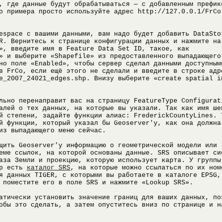
, где данные будут обрабатываться — с добавленным префик
о примера просто используйте адрес http://127.0.0.1/FrCo
espace с вашими данными, вам надо будет добавить DataSto
R. Вернитесь к странице конфигурации данных и нажмите на
», введите имя в Feature Data Set ID, такое, как
» и выберите «Shapefile» из предоставленного выпадающего
но поле «Enabled», чтобы сервер сделал данными доступным
в FrCo, если ещё этого не сделали и введите в строке адр
e_2007_24021_edges.shp. Внизу выберите «create spatial i
льно перенаправит вас на страницу FeatureType Configurat
алей о тех данных, на которые вы указали. Так как имя ше
й степени, задайте функции алиас: FrederickCountyLines. 
й функции, который указал бы Geoserver'у, как она должна
из выпадающего меню сейчас.
щить Geoserver'у информацию о геометрической модели или
еме ссылок, на которой основаны данные. SRS описывает си
аза Земли и проекцию, которую использует карта. У группы
up есть
каталог SRS
, на которые можно ссылаться по их ном
я данных TIGER, с которыми вы работаете в каталоге EPSG,
 поместите его в поле SRS и нажмите «Lookup SRS».
атически установить значение границ для ваших данных, по
обы это сделать, а затем опуститесь вниз по странице и н