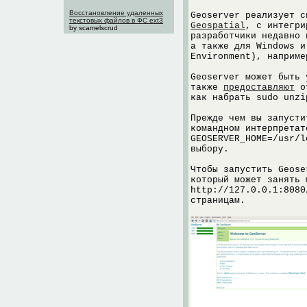
Восстановление удаленных
Geoserver реализует с
текстовых файлов в ФС ext3
Geospatial
, с интегри
by scamelscrud
разработчики недавно 
а также для Windows и
Environment), наприм
Geoserver может быть 
также
предоставляют
от
как набрать sudo unzi
Прежде чем вы запусти
командном интерпретат
GEOSERVER_HOME=/usr/l
выбору.
Чтобы запустить Geose
который может занять 
http://127.0.0.1:8080
страницам.