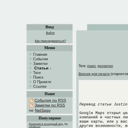
Вход
Войти
Как присоединиться?
Меню
Главная
События
Заметки
Теги:
maps
,
geoserver
Статьи
↓
Теги
Версия для печати
(откроется
Поиск
О Проекте
Ссылки
Наше
События по RSS
Перевод статьи Justin
Заметки по RSS
NetSago
Google Maps открыл це
компаний и частных ли
Популярное
ваши карты, или у вас
Анархия и исходный код.
by
другие возможности, 
n0xi0uzz