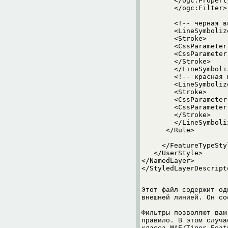
	</ogc:PropertyIsEqualTo>

	</ogc:Filter>

	<!-- черная внешняя линия -->

	<LineSymbolizer>

	<Stroke>

	<CssParameter name="stroke">#000000</CssParameter>

	<CssParameter name="stroke-width">5</CssParameter>

	</Stroke>

	</LineSymbolizer>

	<!-- красная центральная линия -->

	<LineSymbolizer>

	<Stroke>

	<CssParameter name="stroke">#FF0000</CssParameter>

	<CssParameter name="stroke-width">3</CssParameter>

	</Stroke>

	</LineSymbolizer>

      </Rule>

     </FeatureTypeStyl
   </UserStyle>

</NamedLayer>

</StyledLayerDescript
Этот файл содержит од
внешней линией. Он со
Фильтры позволяют вам
правило. В этом случа