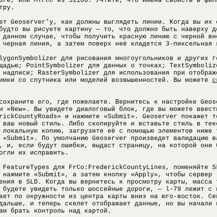
ure, или MTFCC из S1100. Учтите, что имена свойств в фил
тру.
ет Geoserver'у, как должны выглядеть линии. Когда вы их 
будто вы рисуете картину — то, что должно быть наверху д
 данном случае, чтобы получить красную линию с черной вн
 черная линия, а затем поверх неё кладется 3-пиксельная 
lygonSymbolizer для рисования многоугольников и других г
щадью; PointSymbolizer для данных о точках; TextSymboliz
 надписи; RasterSymbolizer для использования при отображ
нимки со спутника или моделей возвышенностей. Вы можете
с
сохраните его, где пожелаете. Вернитесь к настройке Geos
м «New». Вы увидете диалоговый блок, где вы можете ввест
rickCountyRoads» и нажмите «Submit». Geoserver покажет т
 ваш новый стиль. Либо скопируйте и вставьте стиль в тек
 локальную копию, загрузите её с помощью элементов ниже 
 «Submit». По умолчанию Geoserver произведет валидацию в
, и, если будут ошибки, выдаст страницу, на которой они 
огли их исправить.
 FeatureTypes для FrCo:FrederickCountyLines, поменяйте S
 нажмите «Submit», а затем кнопку «Apply», чтобы сервер
ения в SLD. Когда вы вернетесь к просмотру карты, масса 
 будете увидеть только шоссейные дороги, — l-79 лежит с 
ает по окружности из центра карты вниз на юго-восток. Се
дальше, и теперь скелет отображает данные, но вы начали 
ам брать контроль над картой.