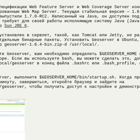
пецификации Web Feature Server и Web Coverage Server ко
рованным Web Map Server. Текущая стабильная версия — 1.6
выпустили 1.7.0-RC2. Написанный на Java, он доступен под
 требует для своей работы исполняющую систему Java (Java
ер
Sun JRE 6
.
установлен в сервлет, такой, как Tomcat или Jetty, но ра
дельные бинарные пакеты. Установить Geoserver в Ubuntu,
p geoserver-1.6.4-bin.zip-d /usr/local/.
те Geoserver, вам необходимо определить $GEOSERVER_HOME 
оре. Если вы используете bash, вы можете сделать это, до
ocal/geoserver в конец файла .bashrc или .bash_profile, 
rver, выполните $GEOSERVER_HOME/bin/startup.sh. Когда пр
минуту, завершиться, откройте браузер и зайдите на
/geoserver, чтобы получить доступ к настройке и демонстр