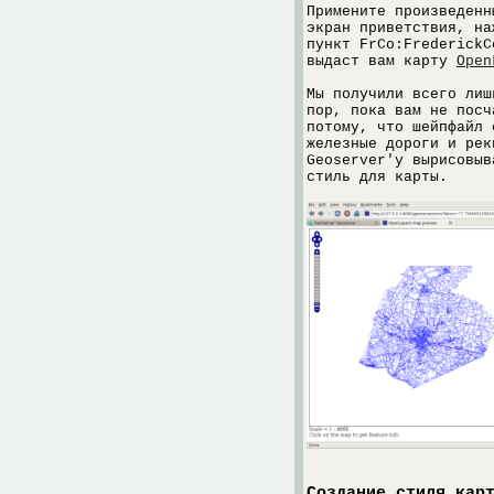
Примените произведенн
экран приветствия, на
пункт FrCo:FrederickC
выдаст вам карту
Open
Мы получили всего лиш
пор, пока вам не посч
потому, что шейпфайл 
железные дороги и рек
Geoserver'у вырисовыв
стиль для карты.
Создание стиля кар