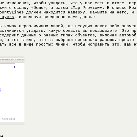
ые изменения, чтобы увидеть, что у вас есть в итоге, вер
жмите ссылку «Demo», а затем «Map Preview». В списке Fea
ountyLines должен находится наверху. Нажмите на него, и 
Layers
, используя введенные вами данные.
ь комок неразличимых линий, не несущих каких-либо значен
астливится угадать, какую область вы показываете. Это пр
содержит данные о разных типах объектов, включая автомоб
и, а тот стиль, что вы выбрали несколько раньше, просто 
ать все в виде простых линий. Чтобы исправить это, вам н
ты