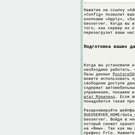
Нажатие на ссылку «Ad
«Config» позволит вам
кнопками «Apply», «Sa
Geoserver. Когда вы и
того, как сервер их о
перезагрузит ваши нас
Подготовка ваших д
Когда вы установили и
необходимо работать. 
базы данных
PostgreSQ
можете использовать 
свободном доступе да
содержат автомобильны
упражнения, покажем 
штат Мэриленд
. Если в
понадобится такая пр
Разархивируйте шейпфа
$GEOSERVER_HOME/data_
Geoserver. Войдя в не
который сможет хранит
на «New». Так как мы 
префикс FrCo. Нажмите