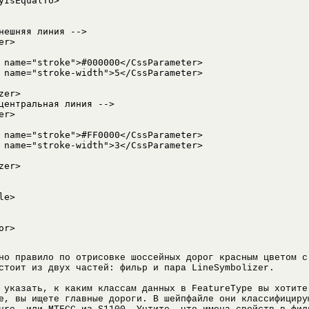
e>

or>
но правило по отрисовке шоссейных дорог красным цветом с
стоит из двух частей: фильр и пара LineSymbolizer.
 указать, к каким классам данных в FeatureType вы хотите
е, вы ищете главные дороги. В шейпфайле они классифициру