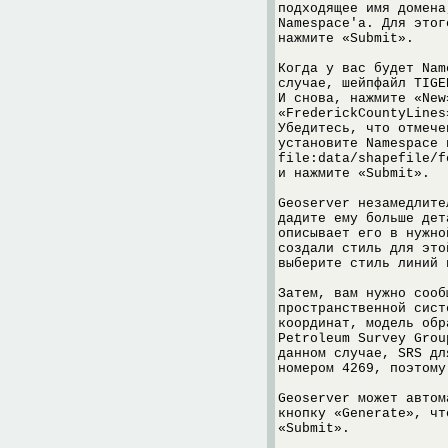
подходящее имя домена
Namespace'а. Для этог
нажмите «Submit».
Когда у вас будет Nam
случае, шейпфайл TIGE
И снова, нажмите «New
«FrederickCountyLines
Убедитесь, что отмече
установите Namespace 
file:data/shapefile/f
и нажмите «Submit».
Geoserver незамедлите
дадите ему больше дет
описывает его в нужно
создали стиль для это
выберите стиль линий 
Затем, вам нужно сооб
пространственной сист
координат, модель обр
Petroleum Survey Gro
данном случае, SRS дл
номером 4269, поэтому
Geoserver может автом
кнопку «Generate», чт
«Submit».