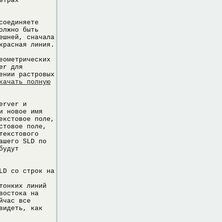
ьтрах
соединяете
олжно быть
ешней, сначала
красная линия.
еометрических
er для
ении растровых
качать полную
erver и
и новое имя
екстовое поле,
стовое поле,
текстового
ашего SLD по
будут
LD со строк на
тонких линий
востока на
йчас все
видеть, как