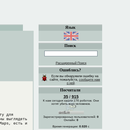
Язык
Поиск
Расширенный Поиск
Ошиблись?
Если вы обнаружили ошибку на
сайте, пожалуйста,
сообщите нам
о ней
.
Посчитали
35
/
915
К нам сегодня зашли 176 роботов. Они
хотят убить всех человеков.
ту для
Зарегистрированных пользователей:
0
ны выглядеть
Онлайн:
0
Maps, есть и
Время генерации:
0.020
с