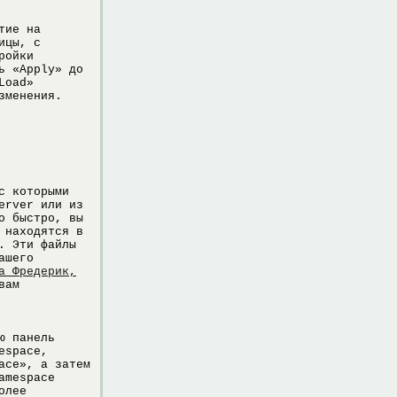
тие на
ицы, с
ройки
ь «Apply» до
Load»
зменения.
с которыми
erver или из
о быстро, вы
 находятся в
. Эти файлы
ашего
а Фредерик,
вам
ю панель
espace,
ace», а затем
amespace
олее