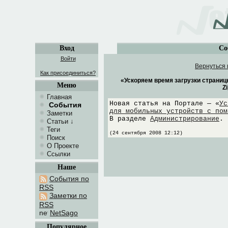
Вход
Со
Войти
Вернуться 
Как присоединиться?
«Ускоряем время загрузки страни
Меню
Z
Главная
Новая статья на Портале — «
Ус
События
для мобильных устройств с пом
Заметки
В разделе
Администрирование
.
Статьи
↓
Теги
(24 сентября 2008 12:12)
Поиск
О Проекте
Ссылки
Наше
События по
RSS
Заметки по
RSS
NetSago
Популярное