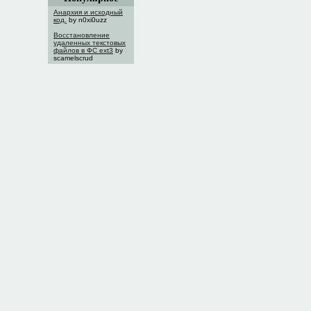
Анархия и исходный
код.
by n0xi0uzz
Восстановление
удаленных текстовых
файлов в ФС ext3
by
scamelscrud