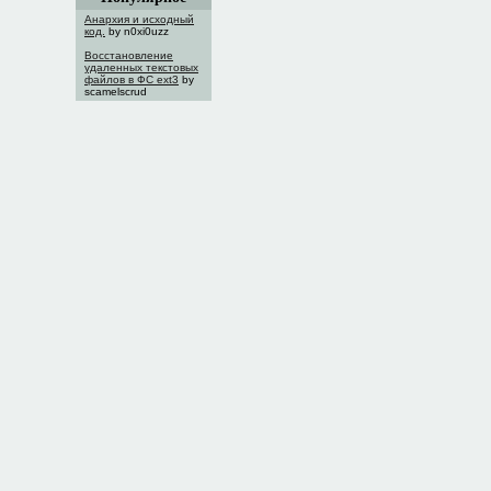
Анархия и исходный
код.
by n0xi0uzz
Восстановление
удаленных текстовых
файлов в ФС ext3
by
scamelscrud