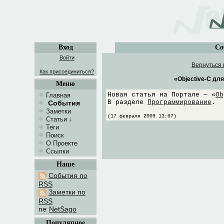
Вход
Со
Войти
Вернуться 
Как присоединиться?
«Objective-C дл
Меню
Новая статья на Портале — «
Ob
Главная
В разделе
Программирование
.
События
Заметки
(17 февраля 2009 13:07)
Статьи
↓
Теги
Поиск
О Проекте
Ссылки
Наше
События по
RSS
Заметки по
RSS
NetSago
Популярное