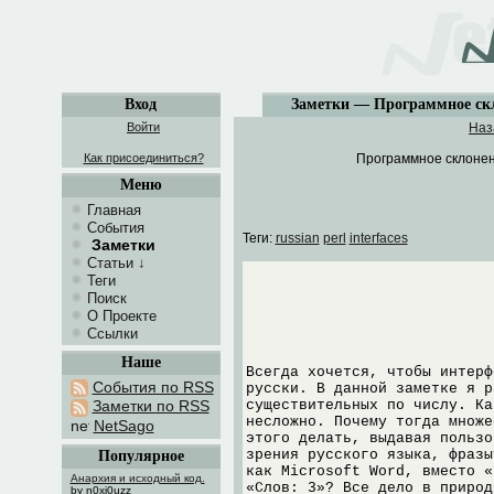
Вход
Заметки — Программное скл
Войти
Наз
Как присоединиться?
Программное склонен
Меню
Главная
События
Теги:
russian
perl
interfaces
Заметки
Статьи
↓
Теги
Поиск
О Проекте
Ссылки
Наше
Всегда хочется, чтобы интерф
События по RSS
русски. В данной заметке я р
существительных по числу. Ка
Заметки по RSS
несложно. Почему тогда множе
NetSago
этого делать, выдавая пользо
зрения русского языка, фразы
Популярное
как Microsoft Word, вместо «
Анархия и исходный код.
«Слов: 3»? Все дело в природ
by n0xi0uzz