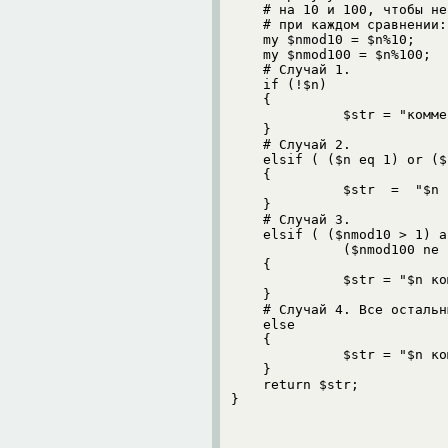
     # на 10 и 100, чтобы не
     # при каждом сравнении:

     my $nmod10 = $n%10;

     my $nmod100 = $n%100;

     # Случай 1.

     if (!$n)

     {

               $str = "комме
     }

     # Случай 2.

     elsif ( ($n eq 1) or ($
     {

               $str  =  "$n 
     }

     # Случай 3.

     elsif ( ($nmod10 > 1) a
               ($nmod100 ne 
     {

               $str = "$n ко
     }

     # Случай 4. Все остальн
     else

     {

               $str = "$n ко
     }

     return $str;

 }