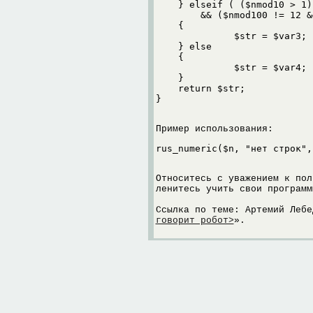
    } elseif ( ($nmod10 > 1)
	&& ($nmod100 != 12 && $nmod100 != 13 && $nmod100 != 14))

    {

              $str = $var3;

    } else

    {

              $str = $var4;

    }

    return $str;

}
Пример использования:
rus_numeric($n, "нет строк",
Относитесь с уважением к пол
ленитесь учить свои программ
Ссылка по теме: Артемий Лебе
говорит робот>
».