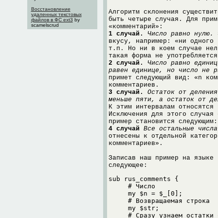
Восстановление
Алгоритм склонения существит
удаленных текстовых
быть четыре случая. Для прим
файлов в ФС ext3
by
scamelscrud
«комментарий»:
1 случай.
Число равно нулю.
Э
вкусу, например: «ни одного 
т.п. Но ни в коем случае нел
такая форма не употребляется
2 случай.
Число равно единиц
равен единице, но число не р
примет следующий вид: «n ком
комментариев.
3 случай.
Остаток от деления
меньше пяти, а остаток от де
К этим интервалам относятся 
Исключения для этого случая 
пример становится следующим:
4 случай
Все остальные числа
отнесены к отдельной категор
комментариев».
Записав наш пример на языке 
следующее:
sub rus_comments {

     # Число

     my $n = $_[0];

     # Возвращаемая строка

     my $str;

     # Сразу узнаем остатки 