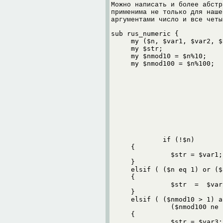
Можно написать и более абстр
применима не только для наше
аргументами число и все четы
sub rus_numeric {

     my ($n, $var1, $var2, $
     my $str;

     my $nmod10 = $n%10;

     my $nmod100 = $n%100;

             if (!$n)

     {

               $str = $var1;

     }

     elsif ( ($n eq 1) or ($
     {

               $str  =  $var2
     }

     elsif ( ($nmod10 > 1) a
               ($nmod100 ne 
     {

               $str = $var3;
