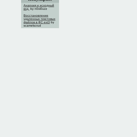
Анархия и исходный
код.
by n0xi0uzz
Восстановление
удаленных текстовых
файлов в ФС ext3
by
scamelscrud