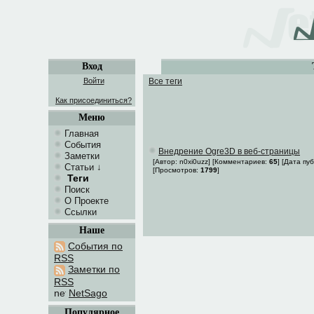
Вход
Войти
Все теги
Как присоединиться?
Меню
Главная
События
Внедрение Ogre3D в веб-страницы
Заметки
[Автор: n0xi0uzz] [Комментариев:
65
] [Дата пу
Статьи
↓
[Просмотров:
1799
]
Теги
Поиск
О Проекте
Ссылки
Наше
События по
RSS
Заметки по
RSS
NetSago
Популярное