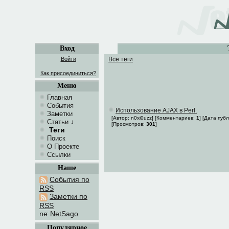
Вход
Войти
Все теги
Как присоединиться?
Меню
Главная
События
Использование AJAX в Perl.
Заметки
[Автор: n0xi0uzz] [Комментариев:
1
] [Дата пуб
Статьи
↓
[Просмотров:
301
]
Теги
Поиск
О Проекте
Ссылки
Наше
События по
RSS
Заметки по
RSS
NetSago
Популярное