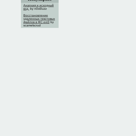
Анархия и исходный
код.
by n0xi0uzz
Восстановление
удаленных текстовых
файлов в ФС ext3
by
scamelscrud