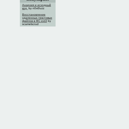
Анархия и исходный
код.
by n0xi0uzz
Восстановление
удаленных текстовых
файлов в ФС ext3
by
scamelscrud