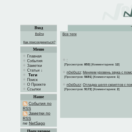
Вход
Войти
Все теги
Как присоединиться?
Меню
Главная
:
События
[Просмотров:
853
]
[Комментариев:
12
]
Заметки
Статьи
↓
n0xi0uzz
:
Меняем уровень звука с пом
Теги
[Просмотров:
5691
]
[Комментариев:
1
]
Поиск
О Проекте
n0xi0uzz
:
Отладка шелл-скриптов с п
Ссылки
[Просмотров:
9172
]
[Комментариев:
2
]
Наше
События по
RSS
Заметки по
RSS
NetSago
Популярное