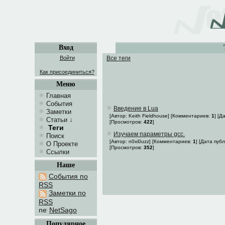
Вход
Войти
Все теги
Как присоединиться?
Меню
Главная
События
Введение в Lua
Заметки
[Автор: Keith Fieldhouse] [Комментариев:
1
] [Д
Статьи
↓
[Просмотров:
422
]
Теги
Изучаем параметры gcc.
Поиск
[Автор: n0xi0uzz] [Комментариев:
1
] [Дата пуб
О Проекте
[Просмотров:
352
]
Ссылки
Наше
События по
RSS
Заметки по
RSS
NetSago
Популярное