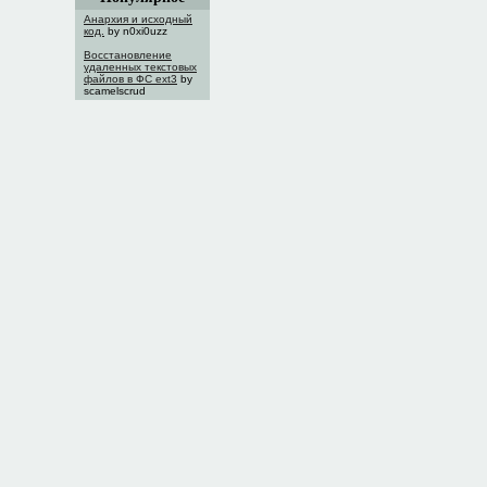
Анархия и исходный
код.
by n0xi0uzz
Восстановление
удаленных текстовых
файлов в ФС ext3
by
scamelscrud