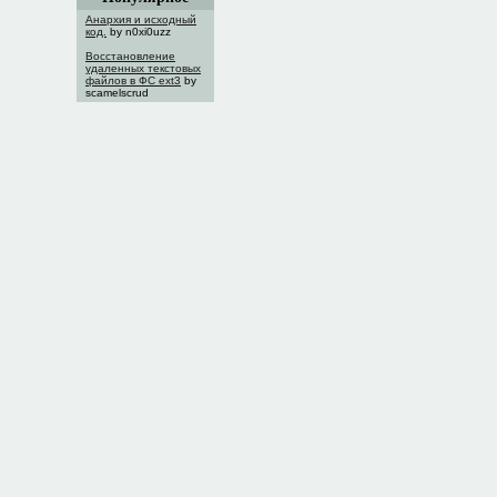
Анархия и исходный
код.
by n0xi0uzz
Восстановление
удаленных текстовых
файлов в ФС ext3
by
scamelscrud