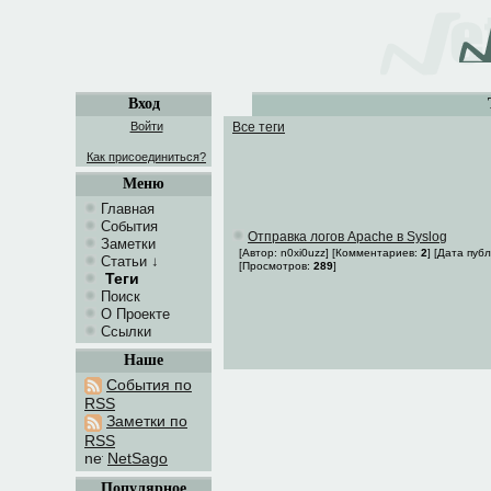
Вход
Войти
Все теги
Как присоединиться?
Меню
Главная
События
Отправка логов Apache в Syslog
Заметки
[Автор: n0xi0uzz] [Комментариев:
2
] [Дата пуб
Статьи
↓
[Просмотров:
289
]
Теги
Поиск
О Проекте
Ссылки
Наше
События по
RSS
Заметки по
RSS
NetSago
Популярное