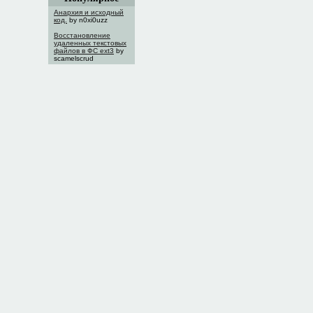
Анархия и исходный
код.
by n0xi0uzz
Восстановление
удаленных текстовых
файлов в ФС ext3
by
scamelscrud