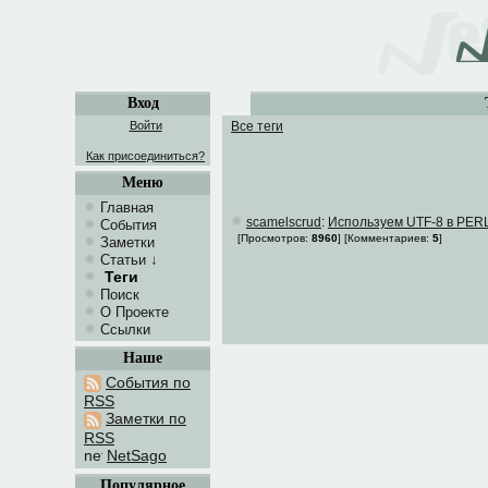
Вход
Войти
Все теги
Как присоединиться?
Меню
Главная
scamelscrud
:
Используем UTF-8 в PERL
События
[Просмотров:
8960
]
[Комментариев:
5
]
Заметки
Статьи
↓
Теги
Поиск
О Проекте
Ссылки
Наше
События по
RSS
Заметки по
RSS
NetSago
Популярное