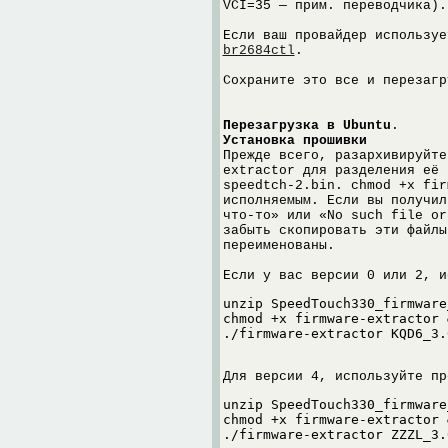
VCI=35 — прим. переводчика).
Если ваш провайдер используе
br2684ctl
.
Сохраните это все и перезагр
Перезагрузка в Ubuntu
.
Установка прошивки
Прежде всего, разархивируйте
extractor для разделения её 
speedtch-2.bin. chmod +x fir
исполняемым. Если вы получил
что-то» или «No such file or
забыть скопировать эти файлы
переименованы.
Если у вас версии 0 или 2, и
unzip SpeedTouch330_firmware
chmod +x firmware-extractor &
Для версии 4, используйте пр
unzip SpeedTouch330_firmware
chmod +x firmware-extractor &