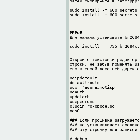
затем скопируйте в /etc/ppp:
sudo install -m 600 secrets 
PPPoE
Для начала установите br2684
Откройте текстовый редактор 
строки, не забыв поменять us
его в своей домашней директо
noipdefault

defaultroute

user '
username@isp
'

noauth

updetach

usepeerdns

plugin rp-pppoe.so

nas0

### Если прошивка загружаетс
### не устанавливает соедине
### эту строчку для записей 
# debug
