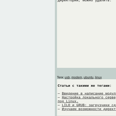
директории, можно удалить.
Теги:
usb
,
modem
,
ubuntu
,
linux
Статьи с такими же тегами:
—
Введение в написание модул
—
Настройка локального серве
под Linux.
—
LILO и GRUB: загрузчики сд
—
Изучаем возможности директ