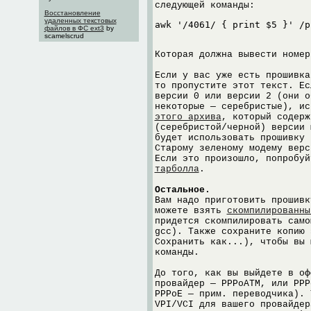
следующей команды:
Восстановление
удаленных текстовых
файлов в ФС ext3
by
scamelscrud
Которая должна вывести номер
Если у вас уже есть прошивка
то пропустите этот текст. Ес
версии 0 или версии 2 (они о
некоторые — серебристые), ис
этого архива
, который содерж
(серебристой/черной) версии 
будет использовать прошивку 
Старому зеленому модему верс
Если это произошло, попробу
тарболла
.
Остальное.
Вам надо приготовить прошивк
можете взять
скомпилированны
придется скомпилировать само
gcc). Также сохраните копию 
Сохранить как...), чтобы вы 
команды.
До того, как вы выйдете в оф
провайдер — PPPoATM, или PPP
PPPoE — прим. переводчика). 
VPI/VCI для вашего провайдер