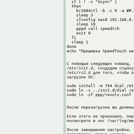
  if [ ! -z "$sync" ]

  then

    br2684ctl -b -c 0 -a 
VP.
    sleep 3

    ifconfig nas0 192.168.0.
    sleep 10

    pppd call speedtch

    exit 0

  fi

  sleep 1

done

С помощью следующих команд, 
/etc/init.d, создадим ссылку
/etc/rc2.d для того, чтобы о
загрузки ОС:
sudo install -m 744 dial /et
sudo ln -s ../init.d/dial /e
После перезагрузки вы должны
Если этого не произошло, пер
посмотрите в лог /var/log/me
После завершения настройки, 