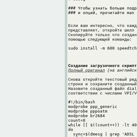
### Чтобы узнать больше подр
Если вам интересно, что кажд
представляет, откройте шелл 
Скопируйте только что создан
помощью следующей команды:
Создание загрузочного скрипт
Полный оригинал
(на английск
Снова откройте текстовый ред
строки и сохраните созданный
Назовите созданный файл dial
соответствии с числами VPI/V
#!/bin/bash

modprobe ppp_generic

modprobe pppoatm

modprobe br2684

count=0

while [[ $((count++)) -lt 40 
do

  sync=$(dmesg | grep 'ADSL 