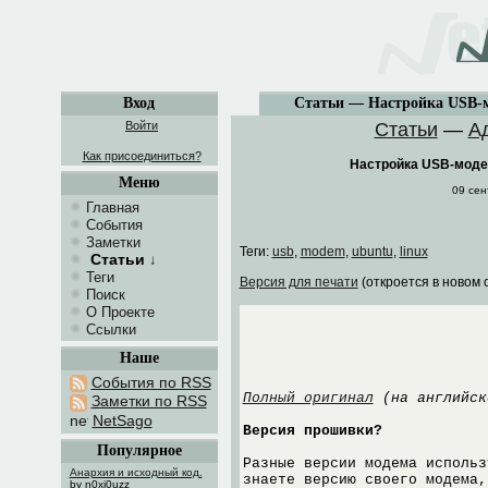
Вход
Статьи — Настройка USB-м
Войти
Статьи
—
А
Как присоединиться?
Настройка USB-модем
Меню
09 сен
Главная
События
Заметки
Теги:
usb
,
modem
,
ubuntu
,
linux
Статьи
↓
Теги
Версия для печати
(откроется в новом 
Поиск
О Проекте
Ссылки
Наше
События по RSS
Полный оригинал
(на английск
Заметки по RSS
NetSago
Версия прошивки?
Популярное
Разные версии модема использ
Анархия и исходный код.
знаете версию своего модема,
by n0xi0uzz