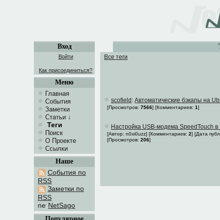
Вход
Войти
Все теги
Как присоединиться?
Меню
Главная
scofield
:
Автоматические бэкапы на Ub
События
[Просмотров:
7566
]
[Комментариев:
1
]
Заметки
Статьи
↓
Теги
Настройка USB-модема SpeedTouch в 
Поиск
[Автор: n0xi0uzz] [Комментариев:
2
] [Дата пуб
О Проекте
[Просмотров:
206
]
Ссылки
Наше
События по
RSS
Заметки по
RSS
NetSago
Популярное