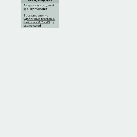
Анархия и исходный
код.
by n0xi0uzz
Восстановление
удаленных текстовых
файлов в ФС ext3
by
scamelscrud